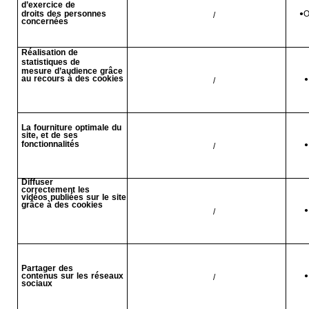
d’exercice de
droits des personnes
O
/
•
concernées
Réalisation de
statistiques de
mesure d’audience grâce
au recours à des cookies
/
•
La fourniture optimale du
site, et de ses
fonctionnalités
/
•
Diffuser
correctement les
vidéos publiées sur le site
grâce à des cookies
/
•
Partager des
contenus sur les réseaux
/
•
sociaux