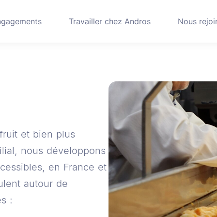
ngagements
Travailler chez Andros
Nous rejoi
ruit et bien plus
ilial, nous développons
cessibles, en France et
culent autour de
s :